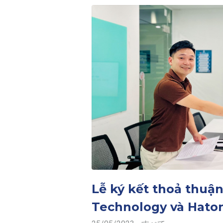
Lễ ký kết thoả thuận
Technology và Hato