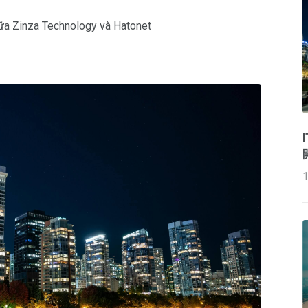
iữa Zinza Technology và Hatonet