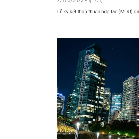
25/05/2023 - すべて
Lễ ký kết thoả thuận hợp tác (MOU) g