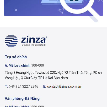
Trụ sở chính
A: Mã bưu chính:
100-000
Tầng 3 Hoàng Ngọc Tower, Lô C2C, Ngõ 72 Trần Thái Tông, P.Dịch
Vọng Hậu, Q.Cầu Giấy, TP Hà Nội, Việt Nam
T:
(+84) 24 3227 2346
E:
Văn phòng Đà Nẵng
A: Mã bưu chính:
550-000